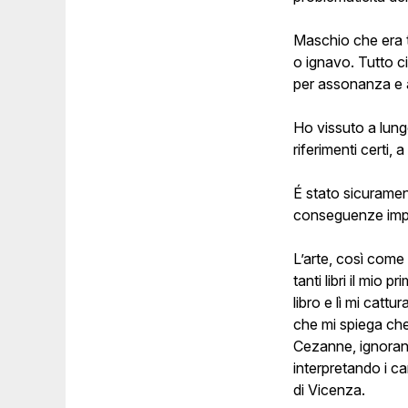
Maschio che era t
o ignavo. Tutto ci
per assonanza e a
Ho vissuto a lungo
riferimenti certi,
É stato sicuramen
conseguenze impo
L’arte, così come 
tanti libri il mio
libro e lì mi cat
che mi spiega che
Cezanne, ignorand
interpretando i ca
di Vicenza.