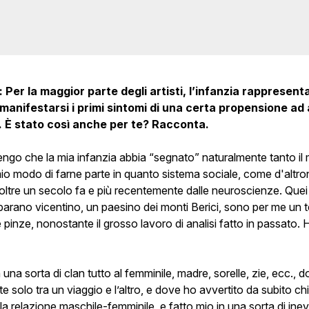
: Per la maggior parte degli artisti, l’infanzia rappresenta
a manifestarsi i primi sintomi di una certa propensione ad
. È stato così anche per te? Racconta.
engo che la mia infanzia abbia “segnato” naturalmente tanto il
l mio modo di farne parte in quanto sistema sociale, come d'alt
 oltre un secolo fa e più recentemente dalle neuroscienze. Quei p
arano vicentino, un paesino dei monti Berici, sono per me un ter
 pinze, nonostante il grosso lavoro di analisi fatto in passato. 
una sorta di clan tutto al femminile, madre, sorelle, zie, ecc., 
e solo tra un viaggio e l’altro, e dove ho avvertito da subito chi
la relazione maschile-femminile, e fatto mio in una sorta di inevi