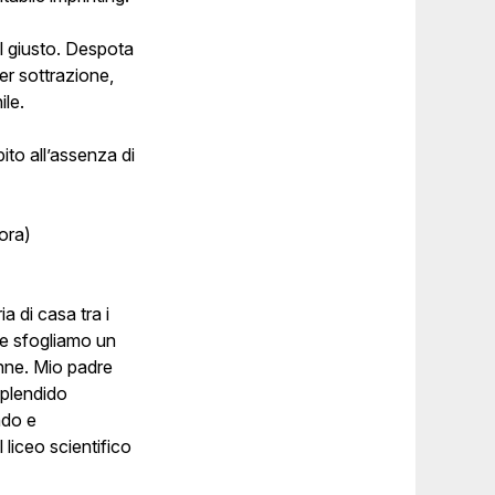
l giusto. Despota
er sottrazione,
le.
ito all’assenza di
ora)
a di casa tra i
che sfogliamo un
anne. Mio padre
splendido
ndo e
 liceo scientifico