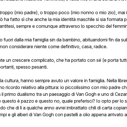
roppo (mio padre), o troppo poco (mio nonno o mio zio), mai i
ò ha fatto sì che anche la mia identità maschile si sia formata p
ntitesi, sempre e comunque attraverso lo specchio del femmini
 fuori dalla mia famiglia sin da bambino, abituandomi fin da sub
 a non considerare niente come definitivo, casa, radice.
te un crescere complicato, che ha portato con sé (e porta tutt
rtanti, spesso pesanti.
la cultura, hanno sempre avuto un valore in famiglia. Nella libreri
 primo ricordo relativo alla pittura: io piccolissimo con mio padre 
tura il primo dualismo tra un paesaggio di Van Gogh e uno di Cez
 questo è pazzo e questo no, quale preferisci? Io opto per lo 
o che di lì a qualche anno avrei imbrattato chili di carta copia
mpi e gli alberi di Van Gogh con pastelli a olio appena arrivato al