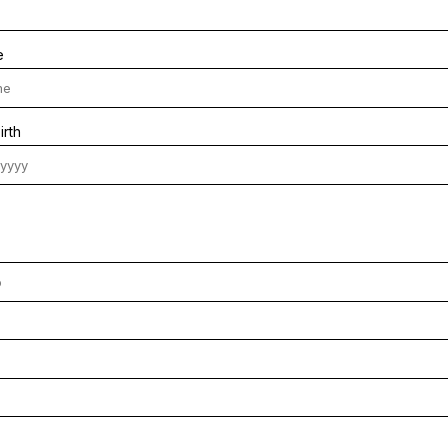
e
irth