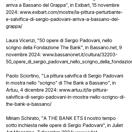
arriva a Bassano del Grappa", in Exibart, 15 novembre
2024:
www.exibart.com/mostre/la-pittura-perturbante-
e-salvifica-di-sergio-padovani-arriva-a-bassano-del-
grappa/
Laura Vicenzi, "50 opere di Sergio Padovani, nello
scrigno della Fondazione The Bank", in Bassano.net, 9
novembre 2024:
www.bassanonet.it/cultura/32203-
50_opere_di_sergio_padovani_nello_scrigno_della_fondazio
Paolo Sciortino, "La pittura salvifica di Sergio Padovani
in mostra nello “scrigno” di The Bank a Bassano", in
Artuu, 4 dicembre 2024:
www.artuu.it/la-pittura-
salvifica-di-sergio-padovani-in-mostra-nello-scrigno-di-
the-bank-a-bassano/
Miriam Schirato, "A THE BANK ETS il nostro tempo
sotto inchiesta nelle opere di Sergio Padovani", in Juliet