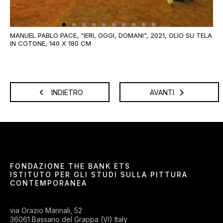
LU
X 
MANUEL PABLO PACE, "IERI, OGGI, DOMANI", 2021, OLIO SU TELA
IN COTONE, 140 X 180 CM
INDIETRO
AVANTI
FONDAZIONE THE BANK ETS
ISTITUTO PER GLI STUDI SULLA PITTURA
CONTEMPORANEA
via Orazio Marinali, 52
36061 Bassano del Grappa (VI) Italy